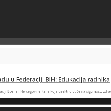
adu u Federaciji BiH: Edukacija radnika
raciji Bosne i Hercegovine, temi koja direktno utiče na sigurnost, zdr