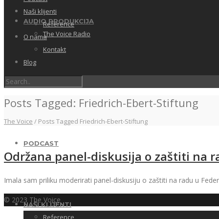
Naši klijenti
AUDIO PRODUKCIJA
Reference
The Voice Radio
O nama
Kontakt
Blog
FOTO
Posts Tagged: Friedrich-Ebert-Stiftung
The Voice
/
Posts Tagged Friedrich-Ebert-Stiftung
PODCAST
Održana panel-diskusija o zaštiti na r
Imala sam priliku moderirati panel-diskusiju o zaštiti na radu u Fede
© 2023 The Voice
NAŠI KLIJENTI
Reference