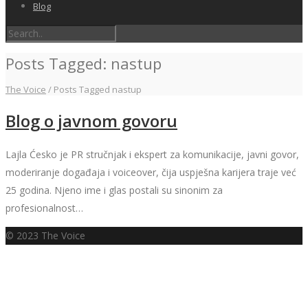
Blog
Posts Tagged: nastup
The Voice
/
Posts Tagged nastup
Blog o javnom govoru
Lajla Ćesko je PR stručnjak i ekspert za komunikacije, javni govor,
moderiranje događaja i voiceover, čija uspješna karijera traje već
25 godina. Njeno ime i glas postali su sinonim za
profesionalnost…
© 2023 The Voice