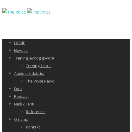
HOME
Novosti
Trening javnog govora
Trening 1 na 1
Audio produkcija
The Voice Radio
Foto
Podcast
Naši klijenti
Reference
O nama
Kontakt