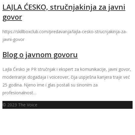
LAJLA ĆESKO, stručnjakinja za javni
govor
https://skillboxclub.com/predavanja/lajla-cesko-strucnjakinja-za-
javni-govor
Blog o javnom govoru
Lajla Ćesko je PR stručnjak i ekspert za komunikacije, javni govor,
moderiranje događaja i voiceover, čija uspješna karijera traje već
25 godina. Njeno ime i glas postali su sinonim za
profesionalnost…
© 2023 The Voice