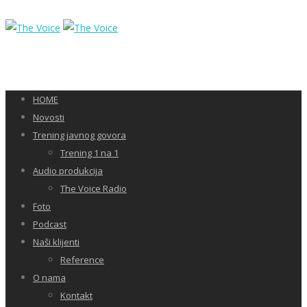
HOME
Novosti
Trening javnog govora
Trening 1 na 1
Audio produkcija
The Voice Radio
Foto
Podcast
Naši klijenti
Reference
O nama
Kontakt