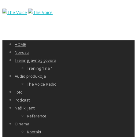
HOME
Novosti
Trening javnog govora
Trening 1 na 1
Audio produkcija
The Voice Radio
Foto
Podcast
Naši klijenti
Reference
O nama
Kontakt