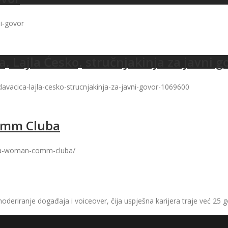
ni-govor
a, Lajla Ćesko, stručnjakinja za javni g
avacica-lajla-cesko-strucnjakinja-za-javni-govor-1069600
Comm Cluba
nica-woman-comm-cluba/
moderiranje događaja i voiceover, čija uspješna karijera traje već 25 