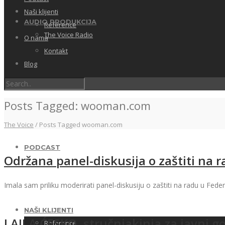
Naši klijenti
AUDIO PRODUKCIJA
Reference
The Voice Radio
O nama
Kontakt
Blog
FOTO
Posts Tagged: wooman.com
The Voice
/
Posts Tagged wooman.com
PODCAST
Održana panel-diskusija o zaštiti na r
Imala sam priliku moderirati panel-diskusiju o zaštiti na radu u Fede
NAŠI KLIJENTI
LAJLA ĆESKO, stručnjakinja za javni g
Reference