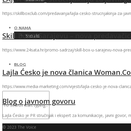
https://skillboxclub.com/predavanja/lajla-cesko-strucnjakinja-za-jav
O NAMA
Skill Box u Sarajevu – nova predavačic
Kontakt
https://www.24sata.hr/promo-sadrzaj/skill-box-u-sarajevu-nova-pred
BLOG
Lajla Ćesko je nova članica Woman.
https://www.media-marketing.com/vijesti/lajla-cesko-je-nova-cla
Blog o javnom govoru
Lajla Ćesko je PR stručnjak i ekspert za komunikacije, javni govor, 
© 2023 The Voice